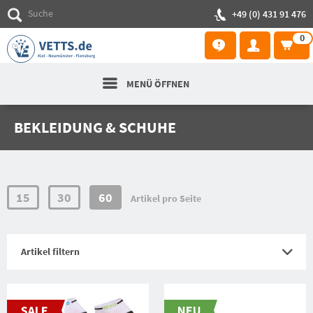
+49 (0) 431 91 476
0
MENÜ ÖFFNEN
BEKLEIDUNG & SCHUHE
15
30
60
Artikel pro Seite
Artikel filtern