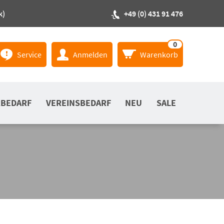
k)
+49 (0) 431 91 476
0
Service
Anmelden
Warenkorb
RBEDARF
VEREINSBEDARF
NEU
SALE