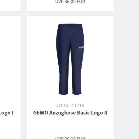
UVP 36,00 EUR
Art.Nr.: 11716
ogo I
GEWO Anzughose Basic Logo II
UVP 36,00 EUR