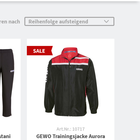
ren nach
Art.Nr.: 10717
tani
GEWO Trainingsjacke Aurora