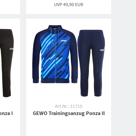
UVP
49,90 EUR
Art.Nr.: 11710
nza I
GEWO Trainingsanzug Ponza II