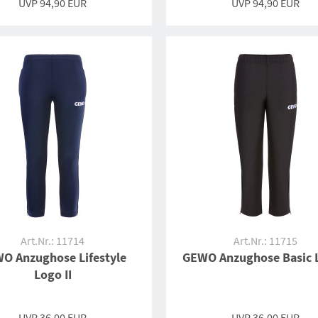
UVP 94,90 EUR
UVP 94,90 EUR
Art.Nr.: 11714
Art.Nr.: 11715
O Anzughose Lifestyle
GEWO Anzughose Basic L
Logo II
UVP 36,00 EUR
UVP 36,00 EUR