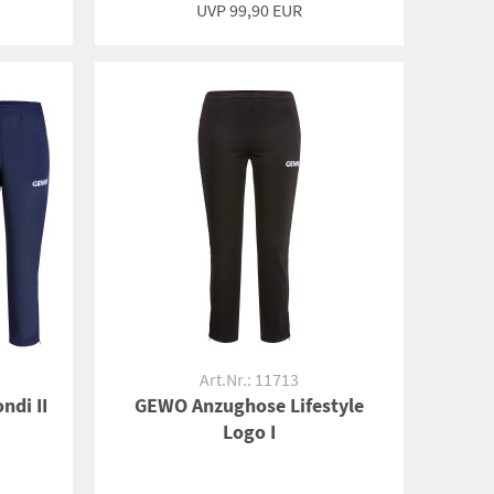
UVP 99,90 EUR
Art.Nr.: 11713
ndi II
GEWO Anzughose Lifestyle
Logo I