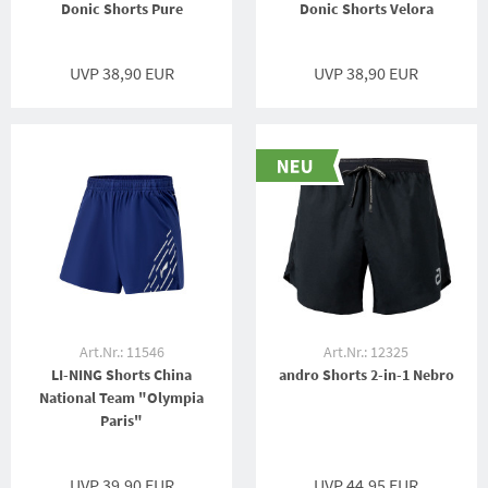
Donic Shorts Pure
Donic Shorts Velora
UVP 38,90 EUR
UVP 38,90 EUR
Art.Nr.: 11546
Art.Nr.: 12325
LI-NING Shorts China
andro Shorts 2-in-1 Nebro
National Team "Olympia
Paris"
UVP 39,90 EUR
UVP 44,95 EUR