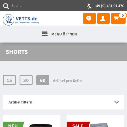
+49 (0) 431 91 476
0
MENÜ ÖFFNEN
SHORTS
15
30
60
Artikel pro Seite
Artikel filtern