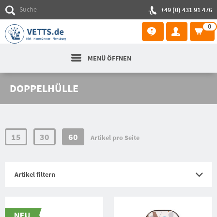
+49 (0) 431 91 476
0
MENÜ ÖFFNEN
DOPPELHÜLLE
15
30
60
Artikel pro Seite
Artikel filtern