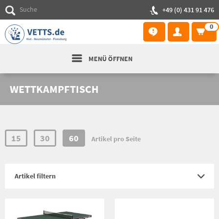
+49 (0) 431 91 476
0
MENÜ ÖFFNEN
WETTKAMPFTISCH
15
30
60
Artikel pro Seite
Artikel filtern