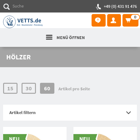
+49 (0) 431 91 476
0
MENÜ ÖFFNEN
HÖLZER
15
30
60
Artikel pro Seite
Artikel filtern