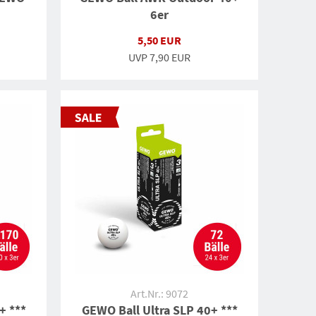
6er
5,50 EUR
UVP
7,90 EUR
Art.Nr.: 9072
+ ***
GEWO Ball Ultra SLP 40+ ***