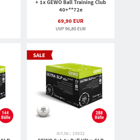
+ 1x GEWO Ball Training Club
40+**72e
69,90 EUR
UVP 96,80 EUR
Art.Nr.: 10932