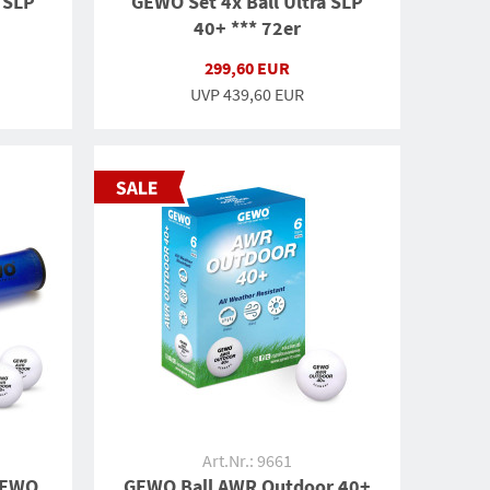
 SLP
GEWO Set 4x Ball Ultra SLP
40+ *** 72er
299,60 EUR
UVP
439,60 EUR
Art.Nr.: 9661
GEWO
GEWO Ball AWR Outdoor 40+