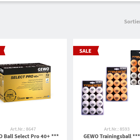
Sortie
Art.Nr.: 8647
Art.Nr.: 8593
 Ball Select Pro 40+ ***
GEWO Trainingsball **