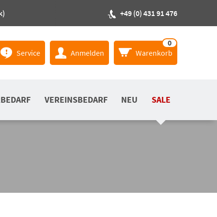
k)
+49 (0) 431 91 476
0
Service
Anmelden
Warenkorb
RBEDARF
VEREINSBEDARF
NEU
SALE