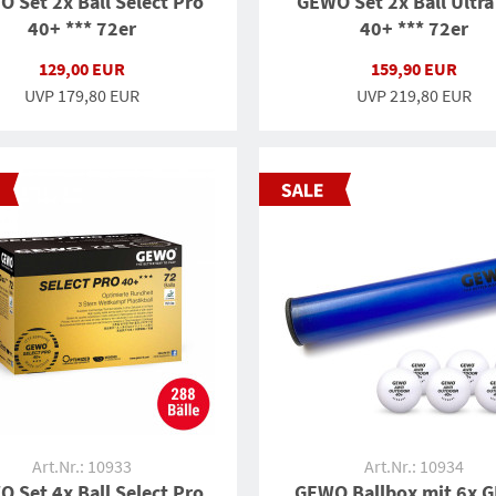
 Set 2x Ball Select Pro
GEWO Set 2x Ball Ultra
40+ *** 72er
40+ *** 72er
129,00 EUR
159,90 EUR
UVP
179,80 EUR
UVP
219,80 EUR
Art.Nr.: 10933
Art.Nr.: 10934
 Set 4x Ball Select Pro
GEWO Ballbox mit 6x 