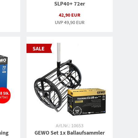
SLP40+ 72er
42,90 EUR
UVP
49,90 EUR
Art.Nr.: 10653
ning
GEWO Set 1x Ballaufsammler