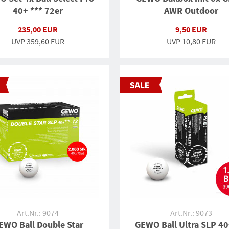
40+ *** 72er
AWR Outdoor
235,00 EUR
9,50 EUR
UVP
359,60 EUR
UVP
10,80 EUR
Art.Nr.: 9074
Art.Nr.: 9073
EWO Ball Double Star
GEWO Ball Ultra SLP 40