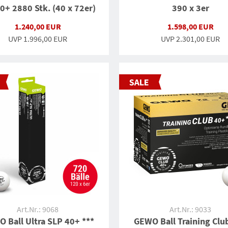
0+ 2880 Stk. (40 x 72er)
390 x 3er
1.240,00 EUR
1.598,00 EUR
UVP
1.996,00 EUR
UVP
2.301,00 EUR
Art.Nr.: 9068
Art.Nr.: 9033
 Ball Ultra SLP 40+ ***
GEWO Ball Training Clu