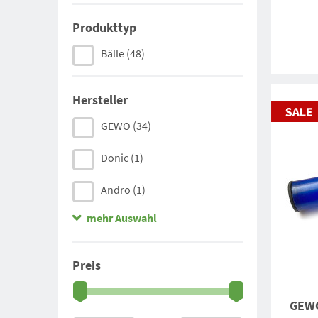
Produkttyp
Bälle
(48)
Hersteller
GEWO
(34)
Donic
(1)
Andro
(1)
mehr Auswahl
Joola
(2)
Tibhar
(2)
Preis
Victas
(1)
GEWO
Stiga
(4)