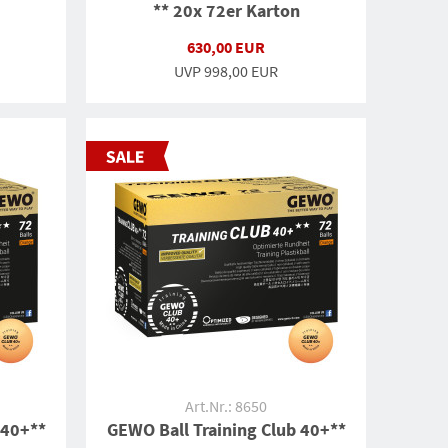
** 20x 72er Karton
630,00 EUR
UVP
998,00 EUR
Art.Nr.: 8650
 40+**
GEWO Ball Training Club 40+**