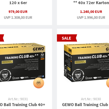
120 x 6er
** 40x 72er Karton
979,00 EUR
1.240,00 EUR
UVP
1.308,00 EUR
UVP
1.996,00 EUR
Art.Nr.: 9031
Art.Nr.: 9030
 Ball Training Club 40+
GEWO Ball Training Club