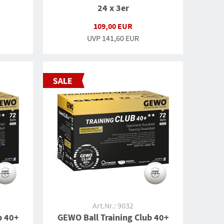
24 x 3er
109,00 EUR
UVP
141,60 EUR
Art.Nr.: 9032
b 40+
GEWO Ball Training Club 40+