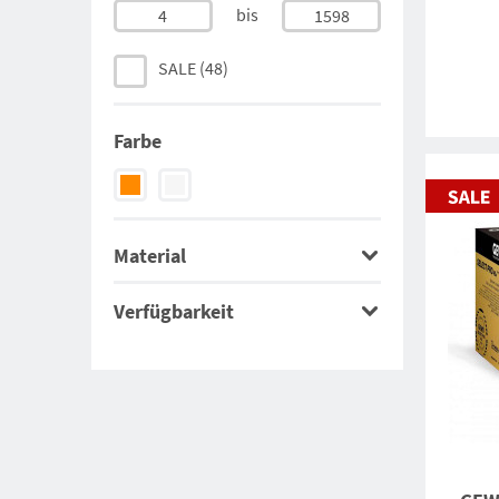
bis
4
1598
Nittaku
(2)
SALE
(48)
DHS
(1)
Farbe
Material
Verfügbarkeit