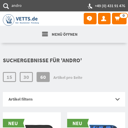
+49 (0) 431 91 476
0
MENÜ ÖFFNEN
SUCHERGEBNISSE FÜR 'ANDRO'
15
30
60
Artikel pro Seite
Artikel filtern