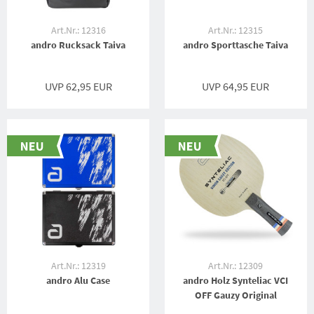
Art.Nr.: 12316
Art.Nr.: 12315
andro Rucksack Taiva
andro Sporttasche Taiva
UVP 62,95 EUR
UVP 64,95 EUR
Art.Nr.: 12319
Art.Nr.: 12309
andro Alu Case
andro Holz Synteliac VCI
OFF Gauzy Original