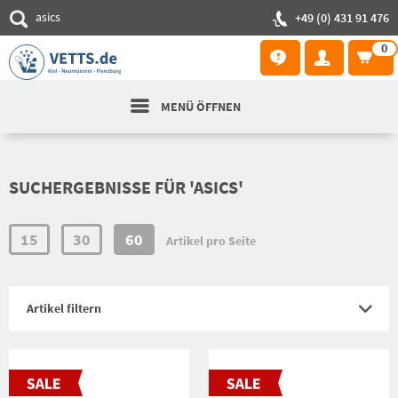
+49 (0) 431 91 476
0
MENÜ ÖFFNEN
SUCHERGEBNISSE FÜR 'ASICS'
15
30
60
Artikel pro Seite
Artikel filtern