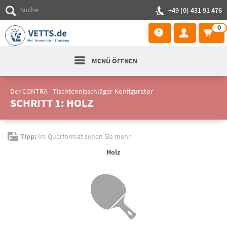
+49 (0) 431 91 476
0
MENÜ ÖFFNEN
Der CONTRA - Tischtennisschläger-Konfigurator
SCHRITT 1: HOLZ
Tipp:
Im Querformat sehen Sie mehr.
Holz