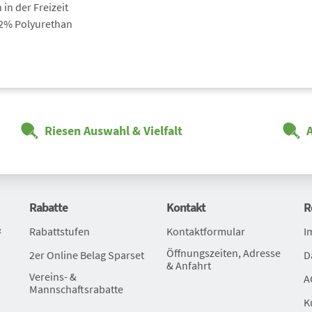
in der Freizeit
 2% Polyurethan
Auftragswertrabatt
Auftragswertraba
Auftr
Riesen Auswahl & Vielfalt
Schlä
Beläg
Rabatte
Kontakt
R
&
Rabattstufen
Kontaktformular
I
Öffnungszeiten, Adresse
2er Online Belag Sparset
D
& Anfahrt
Vereins- &
A
Mannschaftsrabatte
K