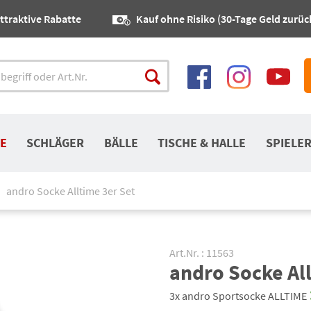
ttraktive Rabatte
Kauf ohne Risiko (30-Tage Geld zurüc
E
SCHLÄGER
BÄLLE
TISCHE & HALLE
SPIELE
andro Socke Alltime 3er Set
Art.Nr. : 11563
andro Socke All
3x andro Sportsocke ALLTIME