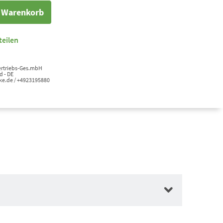
n Warenkorb
teilen
Vertriebs-Ges.mbH
d - DE
ke.de / +4923195880