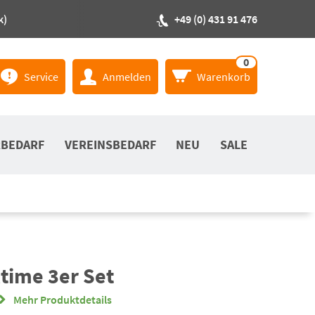
k)
+49 (0) 431 91 476
0
Service
Anmelden
Warenkorb
RBEDARF
VEREINSBEDARF
NEU
SALE
time 3er Set
Mehr Produktdetails