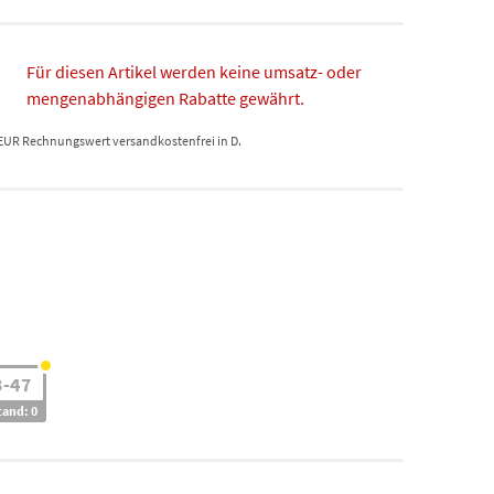
Für diesen Artikel werden keine umsatz- oder
mengenabhängigen Rabatte gewährt.
 EUR Rechnungswert versandkostenfrei in D.
3-47
tand: 0