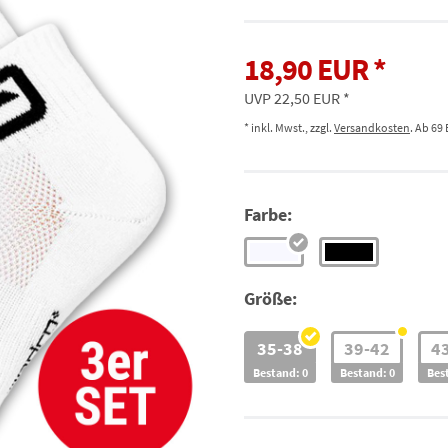
18,90 EUR
UVP 22,50 EUR
* inkl. Mwst., zzgl.
Versandkosten
. Ab 69
Farbe:
Größe:
35-38
39-42
4
Bestand: 0
Bestand: 0
Bes