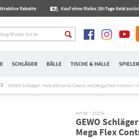
ttraktive Rabatte
Kauf ohne Risiko (30-Tage Geld zurüc
E
SCHLÄGER
BÄLLE
TISCHE & HALLE
SPIELE
GEWO Schläger: Holz Allround Classic mit Mega Flex Control + 
Art.Nr. : 11276
GEWO Schläger:
Mega Flex Cont