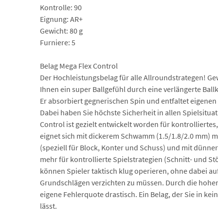
Kontrolle: 90
Eignung: AR+
Gewicht: 80 g
Furniere: 5
Belag Mega Flex Control
Der Hochleistungsbelag für alle Allroundstrategen! Ge
Ihnen ein super Ballgefühl durch eine verlängerte Ballk
Er absorbiert gegnerischen Spin und entfaltet eigenen S
Dabei haben Sie höchste Sicherheit in allen Spielsitu
Control ist gezielt entwickelt worden für kontrollierte
eignet sich mit dickerem Schwamm (1.5/1.8/2.0 mm) meh
(speziell für Block, Konter und Schuss) und mit dün
mehr für kontrollierte Spielstrategien (Schnitt- und St
können Spieler taktisch klug operieren, ohne dabei auf
Grundschlägen verzichten zu müssen. Durch die hohen 
eigene Fehlerquote drastisch. Ein Belag, der Sie in kein
lässt.