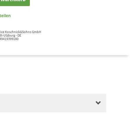
teilen
ervice Koschnick&Sohns GmbH
t-Ulzburg - DE
+49419399180