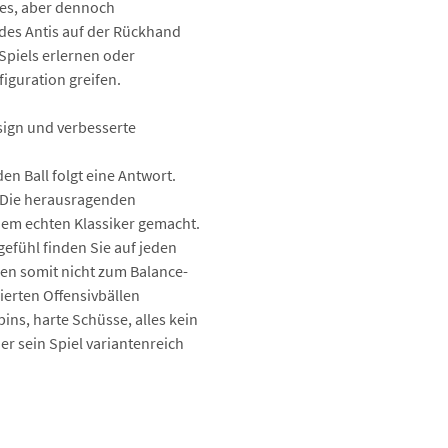
hes, aber dennoch
Auftragswertrabatt
 des Antis auf der Rückhand
Spiels erlernen oder
Auftragswertraba
guration greifen.
Auftr
sign und verbesserte
Schlä
n Ball folgt eine Antwort.
Beläg
n. Die herausragenden
nem echten Klassiker gemacht.
efühl finden Sie auf jeden
den somit nicht zum Balance-
lierten Offensivbällen
ins, harte Schüsse, alles kein
er sein Spiel variantenreich