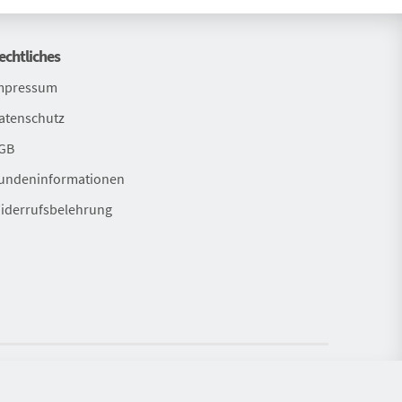
echtliches
mpressum
atenschutz
GB
undeninformationen
iderrufsbelehrung