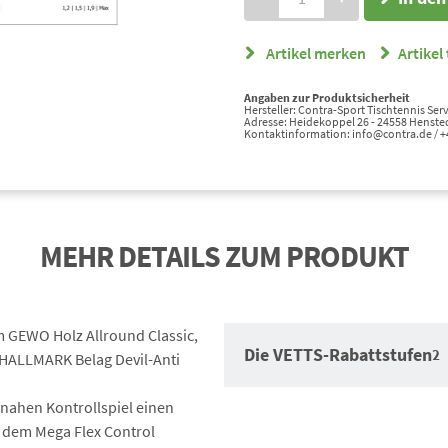
Artikel merken
Artikel 
Angaben zur Produktsicherheit
Hersteller: Contra-Sport Tischtennis S
Adresse: Heidekoppel 26 - 24558 Hensted
Kontaktinformation: info@contra.de / 
MEHR DETAILS ZUM PRODUKT
m GEWO Holz Allround Classic,
Die VETTS-Rabattstufen
2
HALLMARK Belag Devil-Anti
chnahen Kontrollspiel einen
t dem Mega Flex Control