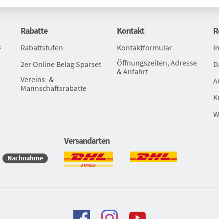
Rabatte
Kontakt
R
&
Rabattstufen
Kontaktformular
I
Öffnungszeiten, Adresse
2er Online Belag Sparset
D
& Anfahrt
Vereins- &
A
Mannschaftsrabatte
K
W
Versandarten
Nachnahme