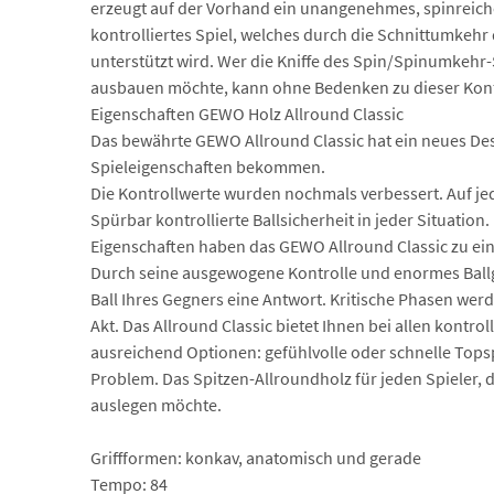
erzeugt auf der Vorhand ein unangenehmes, spinreic
kontrolliertes Spiel, welches durch die Schnittumkehr
unterstützt wird. Wer die Kniffe des Spin/Spinumkehr-
ausbauen möchte, kann ohne Bedenken zu dieser Konfi
Eigenschaften GEWO Holz Allround Classic
Das bewährte GEWO Allround Classic hat ein neues De
Spieleigenschaften bekommen.
Die Kontrollwerte wurden nochmals verbessert. Auf jede
Spürbar kontrollierte Ballsicherheit in jeder Situatio
Eigenschaften haben das GEWO Allround Classic zu ei
Durch seine ausgewogene Kontrolle und enormes Ballg
Ball Ihres Gegners eine Antwort. Kritische Phasen wer
Akt. Das Allround Classic bietet Ihnen bei allen kontrol
ausreichend Optionen: gefühlvolle oder schnelle Topsp
Problem. Das Spitzen-Allroundholz für jeden Spieler, d
auslegen möchte.
Griffformen: konkav, anatomisch und gerade
Tempo: 84