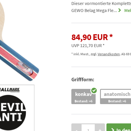
Dieser vormontierte Komplett
GEWO Belag Mega Fle...
Meh
84,90 EUR
UVP 121,70 EUR
* inkl. Mwst., zzgl.
Versandkosten
. Ab 69
Griffform:
konkav
anatomisch
Bestand: >6
Bestand: >6
-
+
In de