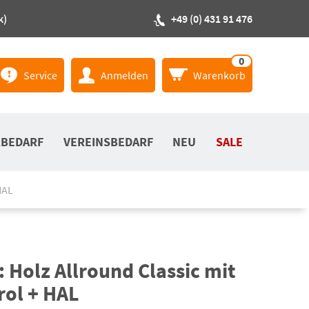
k)
+49 (0) 431 91 476
0
Service
Anmelden
Warenkorb
RBEDARF
VEREINSBEDARF
NEU
SALE
HAL
 Holz Allround Classic mit
rol + HAL